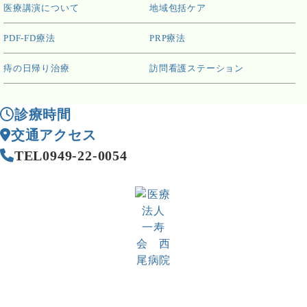
医療講演について
地域包括ケア
PDF-FD療法
PRP療法
痔の日帰り治療
訪問看護ステーション
診療時間
交通アクセス
TEL
0949-22-0054
西尾病院
医療法人 一寿会
直方・鞍手地区の基幹病院/救急告示病院