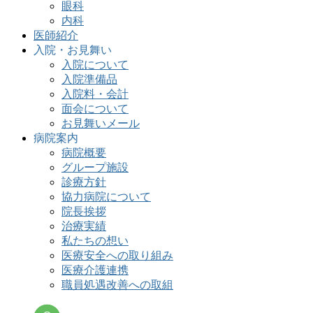
眼科
内科
医師紹介
入院・お見舞い
入院について
入院準備品
入院料・会計
面会について
お見舞いメール
病院案内
病院概要
グループ施設
診療方針
協力病院について
院長挨拶
治療実績
私たちの想い
医療安全への取り組み
医療介護連携
職員処遇改善への取組