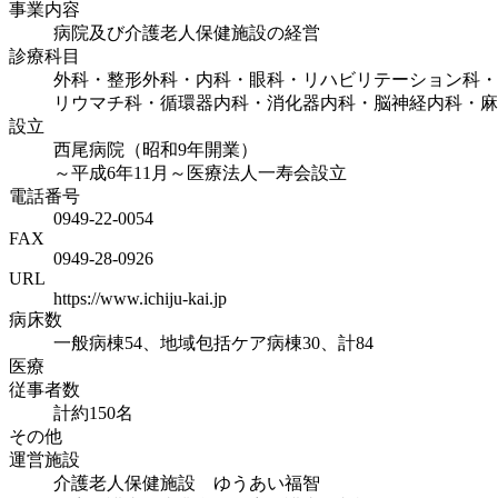
事業内容
病院及び介護老人保健施設の経営
診療科目
外科・整形外科・内科・眼科・リハビリテーション科・
リウマチ科・循環器内科・消化器内科・脳神経内科・麻
設立
西尾病院（昭和9年開業）
～平成6年11月～医療法人一寿会設立
電話番号
0949-22-0054
FAX
0949-28-0926
URL
https://www.ichiju-kai.jp
病床数
一般病棟54、地域包括ケア病棟30、計84
医療
従事者数
計約150名
その他
運営施設
介護老人保健施設 ゆうあい福智