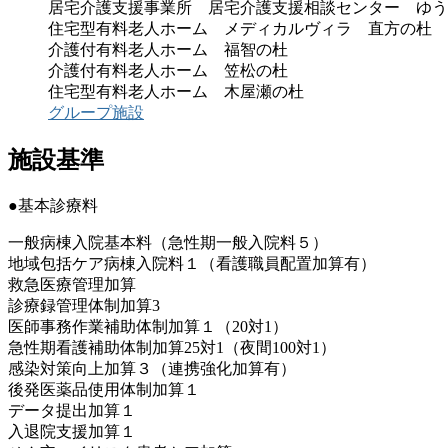
居宅介護支援事業所 居宅介護支援相談センター ゆう
住宅型有料老人ホーム メディカルヴィラ 直方の杜
介護付有料老人ホーム 福智の杜
介護付有料老人ホーム 笠松の杜
住宅型有料老人ホーム 木屋瀬の杜
グループ施設
施設基準
●基本診療料
一般病棟入院基本料（急性期一般入院料５）
地域包括ケア病棟入院料１（看護職員配置加算有）
救急医療管理加算
診療録管理体制加算3
医師事務作業補助体制加算１（20対1）
急性期看護補助体制加算25対1（夜間100対1）
感染対策向上加算３（連携強化加算有）
後発医薬品使用体制加算１
データ提出加算１
入退院支援加算１