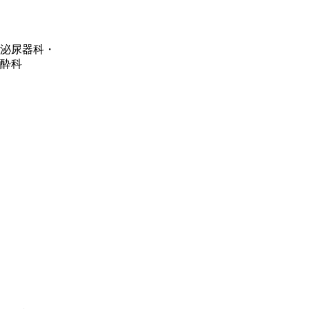
泌尿器科・
酔科