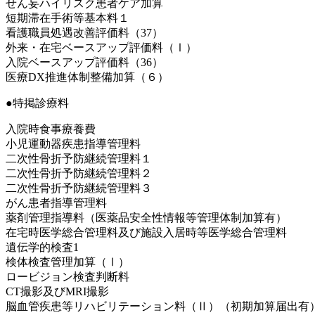
せん妄ハイリスク患者ケア加算
短期滞在手術等基本料１
看護職員処遇改善評価料（37）
外来・在宅ベースアップ評価料（Ⅰ）
入院ベースアップ評価料（36）
医療DX推進体制整備加算（６）
●特掲診療料
入院時食事療養費
小児運動器疾患指導管理料
二次性骨折予防継続管理料１
二次性骨折予防継続管理料２
二次性骨折予防継続管理料３
がん患者指導管理料
薬剤管理指導料（医薬品安全性情報等管理体制加算有）
在宅時医学総合管理料及び施設入居時等医学総合管理料
遺伝学的検査1
検体検査管理加算（Ⅰ）
ロービジョン検査判断料
CT撮影及びMRI撮影
脳血管疾患等リハビリテーション料（Ⅱ）（初期加算届出有