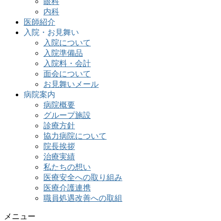
眼科
内科
医師紹介
入院・お見舞い
入院について
入院準備品
入院料・会計
面会について
お見舞いメール
病院案内
病院概要
グループ施設
診療方針
協力病院について
院長挨拶
治療実績
私たちの想い
医療安全への取り組み
医療介護連携
職員処遇改善への取組
メニュー