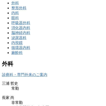
外科
整形外科
内科
眼科
呼吸器外科
消化器内科
脳神経内科
泌尿器科
内視鏡
循環器内科
麻酔科
外科
診療科・専門外来のご案内
三浦 哲史
常勤
長家 尚
非常勤