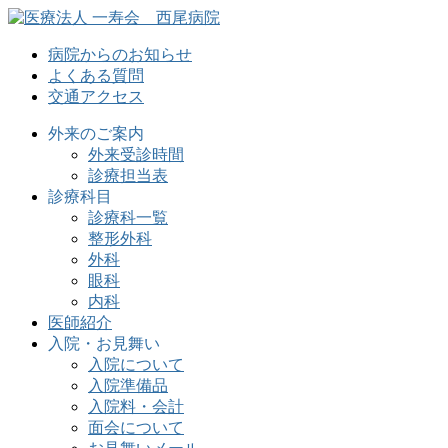
病院からのお知らせ
よくある質問
交通アクセス
外来のご案内
外来受診時間
診療担当表
診療科目
診療科一覧
整形外科
外科
眼科
内科
医師紹介
入院・お見舞い
入院について
入院準備品
入院料・会計
面会について