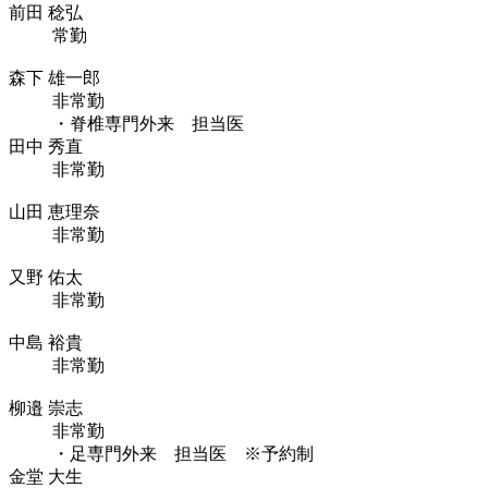
前田 稔弘
常勤
森下 雄一郎
非常勤
・脊椎専門外来 担当医
田中 秀直
非常勤
山田 恵理奈
非常勤
又野 佑太
非常勤
中島 裕貴
非常勤
柳邉 崇志
非常勤
・足専門外来 担当医 ※予約制
金堂 大生