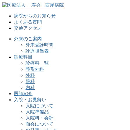
病院からのお知らせ
よくある質問
交通アクセス
外来のご案内
外来受診時間
診療担当表
診療科目
診療科一覧
整形外科
外科
眼科
内科
医師紹介
入院・お見舞い
入院について
入院準備品
入院料・会計
面会について