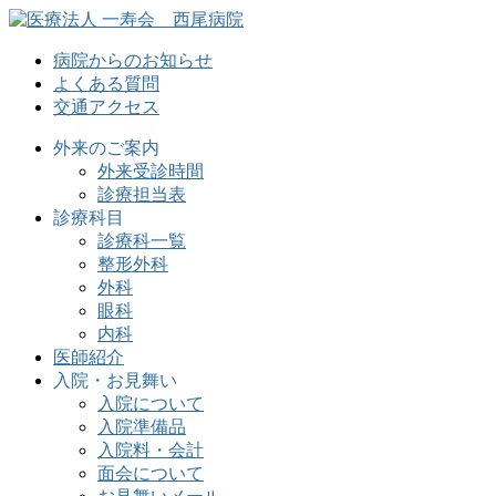
病院からのお知らせ
よくある質問
交通アクセス
外来のご案内
外来受診時間
診療担当表
診療科目
診療科一覧
整形外科
外科
眼科
内科
医師紹介
入院・お見舞い
入院について
入院準備品
入院料・会計
面会について