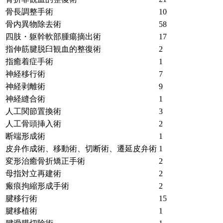
骨長調整手術
10
骨内異物除去術
58
四肢・躯幹軟部腫瘍摘出術
17
指伸筋腱脱臼観血的整復術
2
指癒着症手術
1
神経移行術
7
神経剥離術
9
神経縫合術
1
人工関節置換術
3
人工骨頭挿入術
2
断端形成術
1
皮弁作成術、移動術、切断術、遷延皮弁術
1
変形治癒骨折矯正手術
2
母指対立再建術
2
瘢痕拘縮形成手術
2
腱移行術
15
腱移植術
1