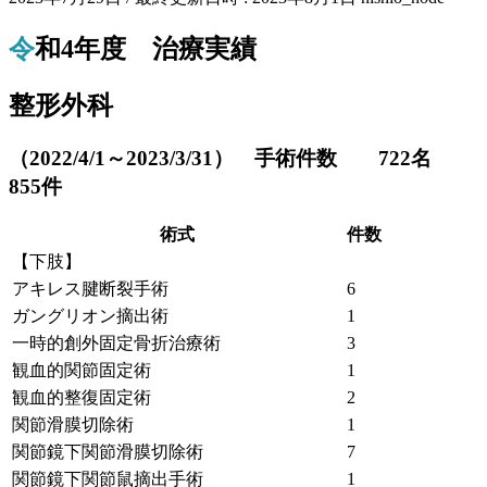
令和4年度 治療実績
整形外科
（2022/4/1～2023/3/31） 手術件数 722名
855件
術式
件数
【下肢】
アキレス腱断裂手術
6
ガングリオン摘出術
1
一時的創外固定骨折治療術
3
観血的関節固定術
1
観血的整復固定術
2
関節滑膜切除術
1
関節鏡下関節滑膜切除術
7
関節鏡下関節鼠摘出手術
1