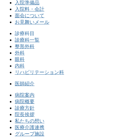
入院準備品
入院料・会計
面会について
お見舞いメール
診療科目
診療科一覧
整形外科
外科
眼科
内科
リハビリテーション科
医師紹介
病院案内
病院概要
診療方針
院長挨拶
私たちの想い
医療介護連携
グループ施設