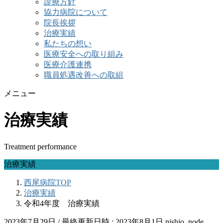
診療方針
協力病院について
院長挨拶
治療実績
私たちの想い
医療安全への取り組み
医療介護連携
職員処遇改善への取組
メニュー
治療実績
Treatment performance
治療実績
西尾病院TOP
治療実績
令和4年度 治療実績
2023年7月29日
/ 最終更新日時 :
2023年8月1日
nishio_node