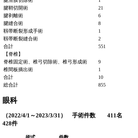
腱滑膜切除術
1
腱鞘切開術
21
腱剥離術
6
腱縫合術
8
靱帯断裂形成手術
1
靱帯断裂縫合術
2
合計
551
【脊椎】
脊椎固定術、椎弓切除術、椎弓形成術
9
椎間板摘出術
1
合計
10
総合計
855
眼科
（2022/4/1～2023/3/31） 手術件数 411名
428件
術式
件数