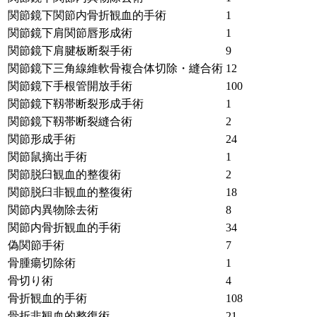
関節鏡下関節内骨折観血的手術
1
関節鏡下肩関節唇形成術
1
関節鏡下肩腱板断裂手術
9
関節鏡下三角線維軟骨複合体切除・縫合術
12
関節鏡下手根管開放手術
100
関節鏡下靱帯断裂形成手術
1
関節鏡下靱帯断裂縫合術
2
関節形成手術
24
関節鼠摘出手術
1
関節脱臼観血的整復術
2
関節脱臼非観血的整復術
18
関節内異物除去術
8
関節内骨折観血的手術
34
偽関節手術
7
骨腫瘍切除術
1
骨切り術
4
骨折観血的手術
108
骨折非観血的整復術
21