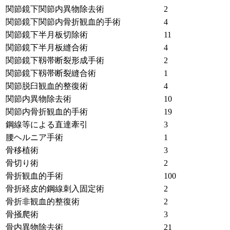
関節鏡下関節内異物除去術
2
関節鏡下関節内骨折観血的手術
4
関節鏡下半月板切除術
11
関節鏡下半月板縫合術
4
関節鏡下靱帯断裂形成手術
2
関節鏡下靱帯断裂縫合術
1
関節脱臼観血的整復術
4
関節内異物除去術
10
関節内骨折観血的手術
19
鋼線等による直達牽引
3
腰ヘルニア手術
1
骨移植術
3
骨切り術
2
骨折観血的手術
100
骨折経皮的鋼線刺入固定術
2
骨折非観血的整復術
2
骨掻爬術
3
骨内異物除去術
21