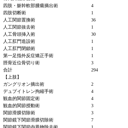
四肢・躯幹軟部腫瘍摘出術
4
四肢切断術
1
人工関節置換術
36
人工関節抜去術
1
人工骨頭挿入術
30
人工肛門造設術
1
人工肛門閉鎖術
1
第一足指外反症矯正手術
1
脛骨近位骨切り術
3
合計
294
【上肢】
ガングリオン摘出術
2
デュプイトレン拘縮手術
4
観血的関節固定術
4
観血的関節授動術
3
関節滑膜切除術
3
関節鏡下関節滑膜切除術
7
関節鏡下関節内異物除去術
1