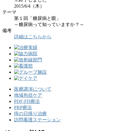
2015/6/4（木）
テーマ
第１回「糖尿病と眼」
～糖尿病って知っていますか？～
備考
詳細はこちらから
医療講演について
地域包括ケア
PDF-FD療法
PRP療法
痔の日帰り治療
訪問看護ステーション