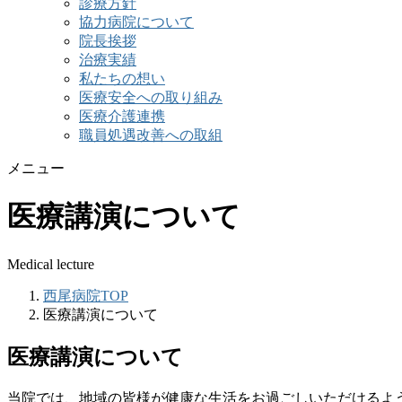
診療方針
協力病院について
院長挨拶
治療実績
私たちの想い
医療安全への取り組み
医療介護連携
職員処遇改善への取組
メニュー
医療講演について
Medical lecture
西尾病院TOP
医療講演について
医療講演について
当院では、地域の皆様が健康な生活をお過ごしいただけるよ