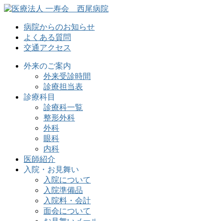
病院からのお知らせ
よくある質問
交通アクセス
外来のご案内
外来受診時間
診療担当表
診療科目
診療科一覧
整形外科
外科
眼科
内科
医師紹介
入院・お見舞い
入院について
入院準備品
入院料・会計
面会について