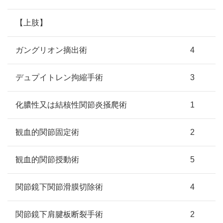
【上肢】
ガングリオン摘出術
4
デュプイトレン拘縮手術
3
化膿性又は結核性関節炎掻爬術
1
観血的関節固定術
2
観血的関節授動術
5
関節鏡下関節滑膜切除術
4
関節鏡下肩腱板断裂手術
2