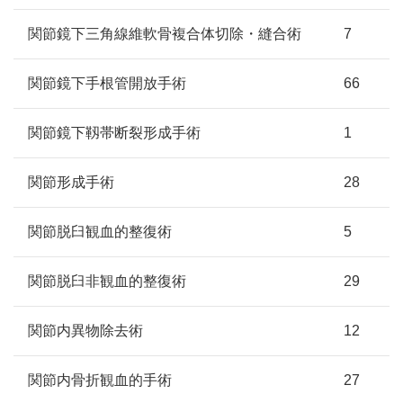
関節鏡下三角線維軟骨複合体切除・縫合術
7
関節鏡下手根管開放手術
66
関節鏡下靱帯断裂形成手術
1
関節形成手術
28
関節脱臼観血的整復術
5
関節脱臼非観血的整復術
29
関節内異物除去術
12
関節内骨折観血的手術
27