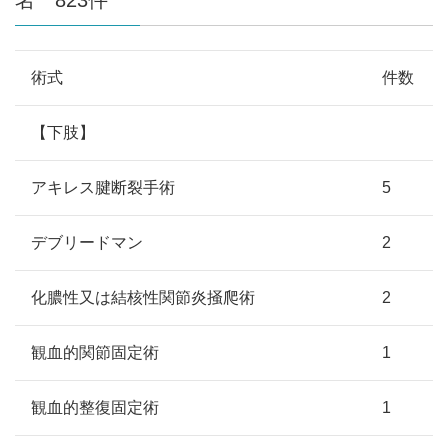
術式
件数
【下肢】
アキレス腱断裂手術
5
デブリードマン
2
化膿性又は結核性関節炎掻爬術
2
観血的関節固定術
1
観血的整復固定術
1