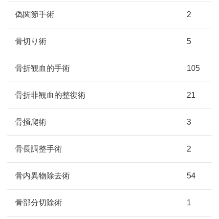
偽関節手術
2
骨切り術
5
骨折観血的手術
105
骨折非観血的整復術
21
骨掻爬術
3
骨長調整手術
2
骨内異物除去術
54
骨部分切除術
1