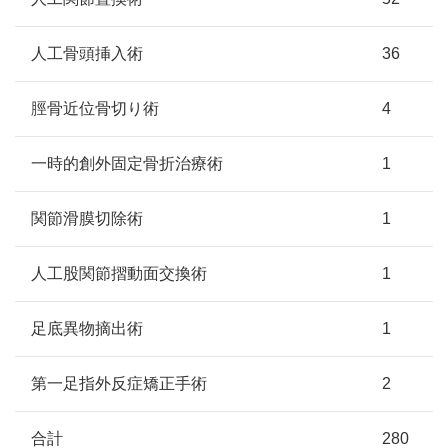
人工骨頭挿入術
36
脛骨近位骨切り術
4
一時的創外固定骨折治療術
1
関節滑膜切除術
1
人工股関節摺動面交換術
1
足底異物摘出術
1
第一足指外反症矯正手術
2
合計
280