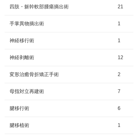
四肢・躯幹軟部腫瘍摘出術
21
手掌異物摘出術
1
神経移行術
1
神経剥離術
12
変形治癒骨折矯正手術
2
母指対立再建術
7
腱移行術
6
腱移植術
1