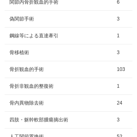
関節内骨折観血的手術
6
偽関節手術
3
鋼線等による直達牽引
1
骨移植術
3
骨折観血的手術
103
骨折非観血的整復術
1
骨内異物除去術
24
四肢・躯幹軟部腫瘍摘出術
3
人工関節置換術
52