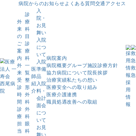
病院からのお知らせ
よくある質問
交通アクセス
入
診
院・
外
療
お見
来
科
舞い
の
目
入院
ご
診
につ
案
療
いて
内
科
病院案内
入院
外
一
病院概要
グループ施設
診療方針
救
医
準備
来
覧
協力病院について
院長挨拶
急
師
品
受
整
治療実績
私たちの想い
採
紹
入院
診
形
医療安全への取り組み
用
介
料・
時
外
医療介護連携
情
会計
間
科
職員処遇改善への取組
報
面会
診
外
につ
療
科
いて
担
眼
お見
当
科
舞い