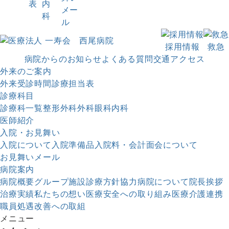
表
内
メー
科
ル
採用情報
救急
病院からのお知らせ
よくある質問
交通アクセス
外来のご案内
外来受診時間
診療担当表
診療科目
診療科一覧
整形外科
外科
眼科
内科
医師紹介
入院・お見舞い
入院について
入院準備品
入院料・会計
面会について
お見舞いメール
病院案内
病院概要
グループ施設
診療方針
協力病院について
院長挨拶
治療実績
私たちの想い
医療安全への取り組み
医療介護連携
職員処遇改善への取組
メニュー