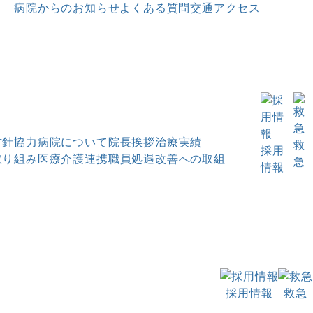
病院からのお知らせ
よくある質問
交通アクセス
方針
協力病院について
院長挨拶
治療実績
救
採用
取り組み
医療介護連携
職員処遇改善への取組
急
情報
採用情報
救急