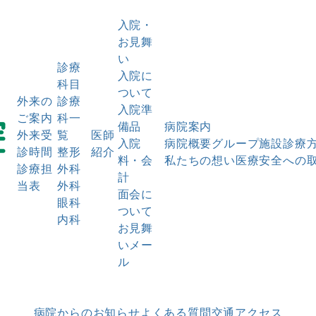
入院・
お見舞
い
診療
入院に
科目
ついて
外来の
診療
入院準
ご案内
科一
備品
病院案内
外来受
覧
医師
入院
病院概要
グループ施設
診療
診時間
整形
紹介
料・会
私たちの想い
医療安全への
診療担
外科
計
当表
外科
面会に
眼科
ついて
内科
お見舞
いメー
ル
病院からのお知らせ
よくある質問
交通アクセス