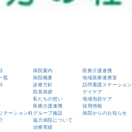
目
病院案内
医療介護連携
一覧
病院概要
地域医療連携室
科
診療方針
訪問看護ステーション
院長挨拶
デイケア
私たちの想い
地域包括ケア
医療介護連携
採用情報
リテーション科
グループ施設
病院からのお知らせ
介
協力病院について
治療実績