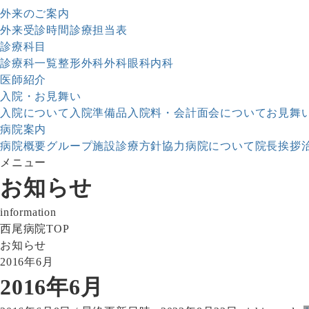
外来のご案内
外来受診時間
診療担当表
診療科目
診療科一覧
整形外科
外科
眼科
内科
医師紹介
入院・お見舞い
入院について
入院準備品
入院料・会計
面会について
お見舞
病院案内
病院概要
グループ施設
診療方針
協力病院について
院長挨拶
メニュー
お知らせ
information
西尾病院TOP
お知らせ
2016年6月
2016年6月