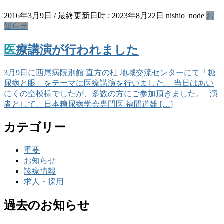
2016年3月9日
/ 最終更新日時 :
2023年8月22日
nishio_node
お
知らせ
医療講演が行われました
3月9日に西尾病院別館 直方の杜 地域交流センターにて「糖
尿病と眼」をテーマに医療講演を行いました。 当日はあい
にくの空模様でしたが、多数の方にご参加頂きました。 演
者として、日本糖尿病学会専門医 福間道雄 […]
カテゴリー
重要
お知らせ
診療情報
求人・採用
過去のお知らせ