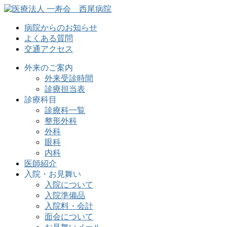
病院からのお知らせ
よくある質問
交通アクセス
外来のご案内
外来受診時間
診療担当表
診療科目
診療科一覧
整形外科
外科
眼科
内科
医師紹介
入院・お見舞い
入院について
入院準備品
入院料・会計
面会について