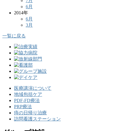
7月
6月
2014年
6月
3月
一覧に戻る
医療講演について
地域包括ケア
PDF-FD療法
PRP療法
痔の日帰り治療
訪問看護ステーション