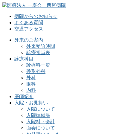
病院からのお知らせ
よくある質問
交通アクセス
外来のご案内
外来受診時間
診療担当表
診療科目
診療科一覧
整形外科
外科
眼科
内科
医師紹介
入院・お見舞い
入院について
入院準備品
入院料・会計
面会について