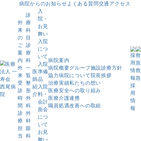
病院からのお知らせ
よくある質問
交通アクセス
入
診
院・
外
療
お見
来
科
舞い
の
目
入院
ご
診
につ
案
療
いて
内
科
病院案内
入院
外
一
病院概要
グループ施設
診療方針
救
医
準備
来
覧
協力病院について
院長挨拶
急
師
品
受
整
治療実績
私たちの想い
採
紹
入院
診
形
医療安全への取り組み
用
介
料・
時
外
医療介護連携
情
会計
間
科
職員処遇改善への取組
報
面会
診
外
につ
療
科
いて
担
眼
お見
当
科
舞い