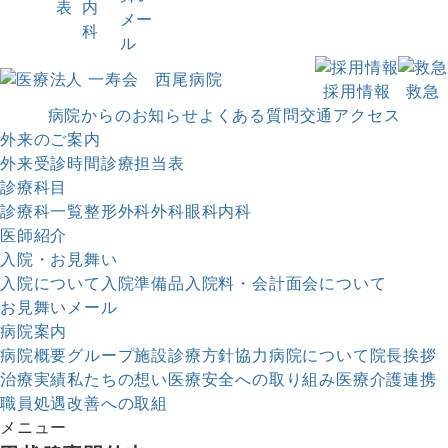
表
内
メー
科
ル
採用情報
救急
病院からのお知らせ
よくある質問
交通アクセス
外来のご案内
外来受診時間
診療担当表
診療科目
診療科一覧
整形外科
外科
眼科
内科
医師紹介
入院・お見舞い
入院について
入院準備品
入院料・会計
面会について
お見舞いメール
病院案内
病院概要
グループ施設
診療方針
協力病院について
院長挨拶
治療実績
私たちの想い
医療安全への取り組み
医療介護連携
職員処遇改善への取組
メニュー