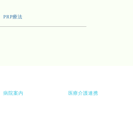
PRP療法
病院案内
医療介護連携
病院概要
地域医療連携室
診療方針
訪問看護ステーション
院長挨拶
デイケア