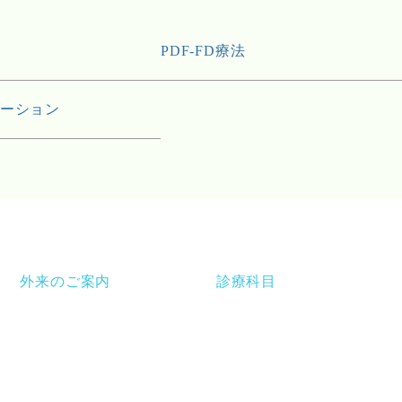
PDF-FD療法
ーション
外来のご案内
診療科目
外来受診時間
診療科一覧
診療担当表
整形外科
救急外来
外科